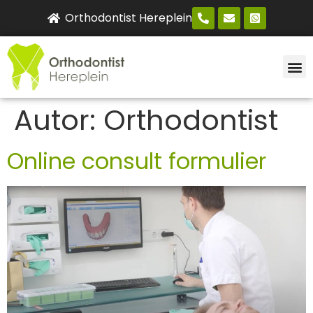
Orthodontist Hereplein
ONZICHT
NIEUW
ONLI
Autor:
Orthodontist
Online consult formulier